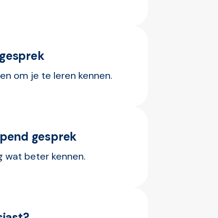
sgesprek
en om je te leren kennen.
epend gesprek
g wat beter kennen.
siast?