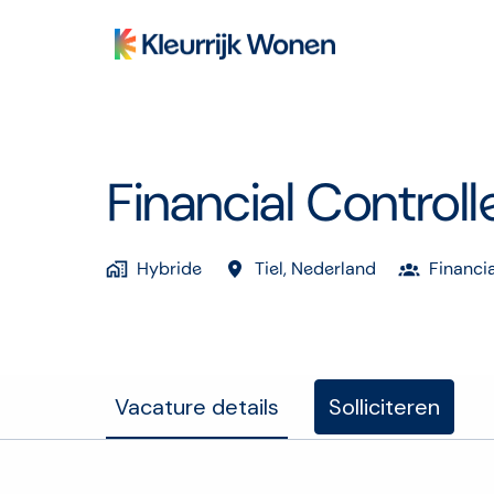
Overslaan
naar
Homepagina
content
Financial Controll
Hybride
Tiel
,
Nederland
Financia
Vacature details
Solliciteren