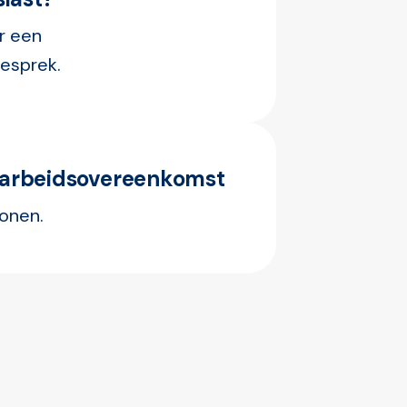
r een 
esprek.
 arbeidsovereenkomst
Wonen.